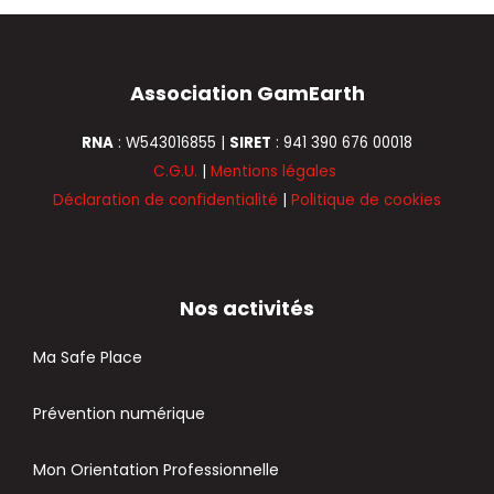
l
o
o
r
b
d
e
Association GamEarth
3
RNA
: W543016855 |
SIRET
: 941 390 676 00018
C.G.U.
|
Mentions légales
Déclaration de confidentialité
|
Politique de cookies
Nos activités
Ma Safe Place
Prévention numérique
Mon Orientation Professionnelle