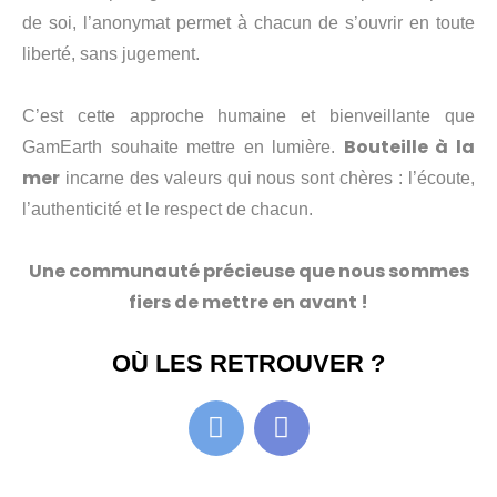
de soi, l’anonymat permet à chacun de s’ouvrir en toute
liberté, sans jugement.
C’est cette approche humaine et bienveillante que
Bouteille à la
GamEarth souhaite mettre en lumière.
mer
incarne des valeurs qui nous sont chères : l’écoute,
l’authenticité et le respect de chacun.
Une communauté précieuse que nous sommes
fiers de mettre en avant !
OÙ LES RETROUVER ?
H
D
m
i
-
s
g
c