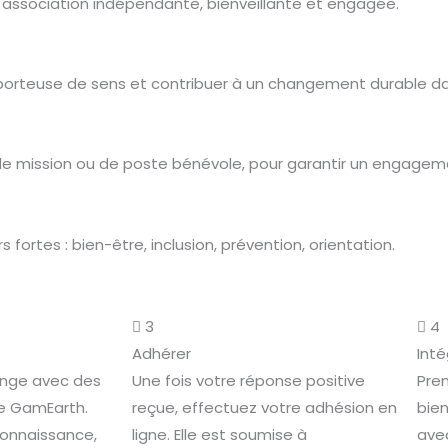
 association indépendante, bienveillante et engagée.
e porteuse de sens et contribuer à un changement durable d
de mission ou de poste bénévole, pour garantir un engagemen
rtes : bien-être, inclusion, prévention, orientation.
3
4
Adhérer
Int
ange avec des
Une fois votre réponse positive
Pren
e GamEarth.
reçue, effectuez votre adhésion en
bien
connaissance,
ligne. Elle est soumise à
avec