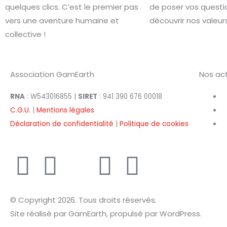
quelques clics. C’est le premier pas
de poser vos questi
vers une aventure humaine et
découvrir nos valeurs
collective !
Association GamEarth
Nos act
RNA
: W543016855 |
SIRET
: 941 390 676 00018
C.G.U.
|
Mentions légales
Déclaration de confidentialité
|
Politique de cookies
E
D
X
I
L
n
i
-
n
i
© Copyright 2026. Tous droits réservés.
v
s
t
s
n
Site réalisé par GamEarth, propulsé par WordPress.